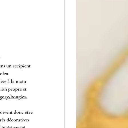
?
ans un récipient 
colza.
ées à la main 
tion propre et 
gory/bougies-
oivent donc être 
rès décoratives 
'intérieur ici 