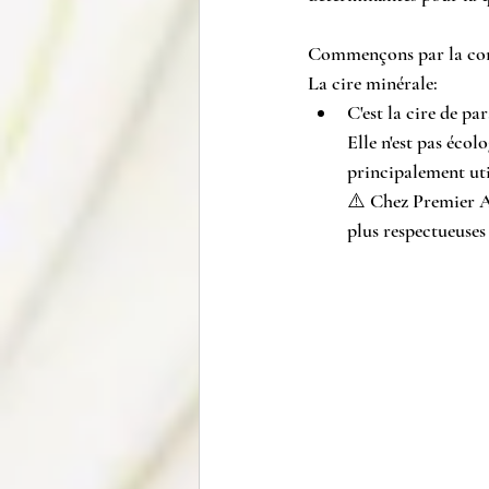
Commençons par la co
La cire minérale:
C'est la cire de pa
Elle n'est pas écol
principalement util
⚠️ Chez Premier Avr
plus respectueuses