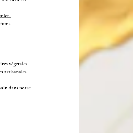
mier-
rfums 
res végétales, 
s artisanales 
main dans notre 