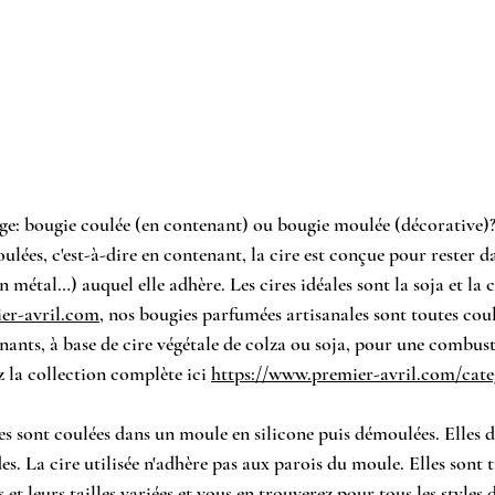
ge: bougie coulée (en contenant) ou bougie moulée (décorative)
ulées, c'est-à-dire en contenant, la cire 
est conçue pour rester d
en métal…) auquel elle adhère. Les cires idéales sont la soja et la 
er-avril.com
, nos bougies parfumées artisanales sont toutes coul
enants, à base de cire végétale de colza ou soja, pour une combus
 la collection complète ici 
https://www.premier-avril.com/cate
s sont coulées dans un moule en silicone puis démoulées. Elles d
s. La cire utilisée n'adhère pas aux parois du moule. Elles sont t
 et leurs tailles variées et vous en trouverez pour tous les styles d