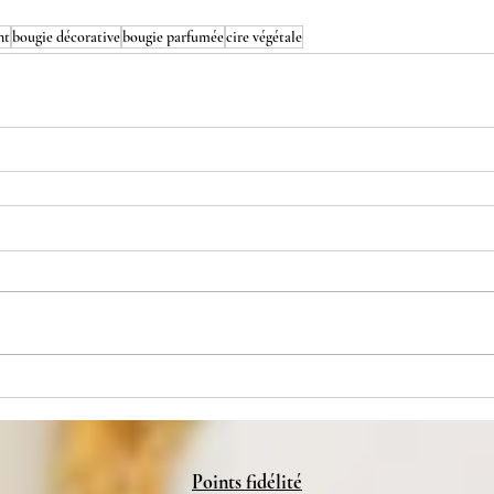
nt
bougie décorative
bougie parfumée
cire végétale
Points fidélité