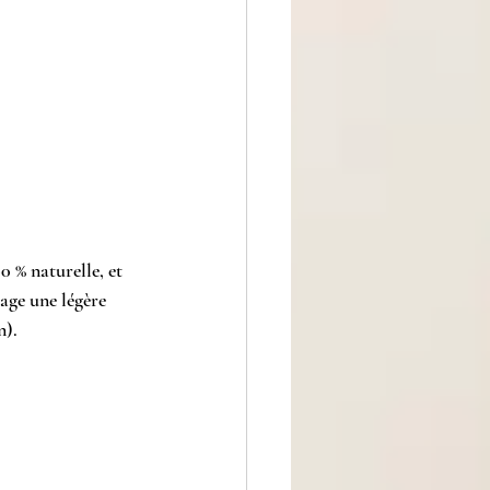
0 % naturelle, et 
gage une légère 
n).