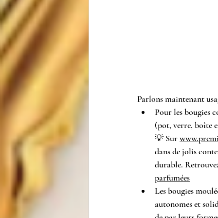
Parlons maintenant usa
Pour les bougies co
(pot, verre, boîte 
💡 Sur 
www.
premi
dans de jolis cont
durable. Retrouvez
parfumées
Les bougies moulée
autonomes et solide
de par leurs formes