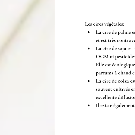
Les cires végétales:
La cire de palme e
et est très controv
La cire de soja est 
OGM ni pesticides l
Elle est 
écologique 
parfums à chaud c
La cire de colza est
souvent cultivée e
excellente diffusi
Il existe également