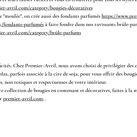
er-avril.com/category/bougies-décoratives
te "moulée", on crée aussi des fondants parfumés 
https://www.pre
y/fondants-parfumés
 à faire fondre dans nos ravissants brûle-pa
er-avril.com/category/brûle-parfums
icités. Chez Premier-Avril, nous avons choisi de privilégier des ci
za, parfois associée à la cire de soja, pour vous offrir des bougie
s, non toxiques et respectueuses de votre intérieur.
 collection de bougies en contenant et décoratives, faites à la 
r 
premier-avril.com
, .