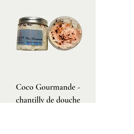
Coco Gourmande -
chantilly de douche
Prix
10,00 €
TVA Incluse