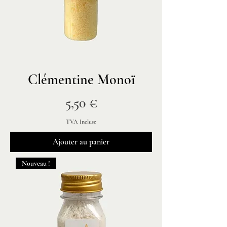
Clémentine Monoï
Prix
5,50 €
TVA Incluse
Ajouter au panier
Nouveau !