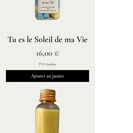
Tu es le Soleil de ma Vie
Prix
16,00 €
TVA Incluse
Ajouter au panier