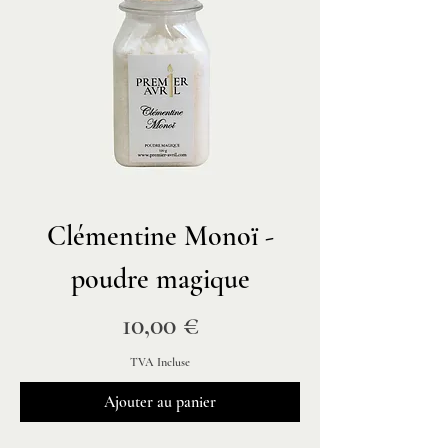
Clémentine Monoï -
poudre magique
Prix
10,00 €
TVA Incluse
Ajouter au panier