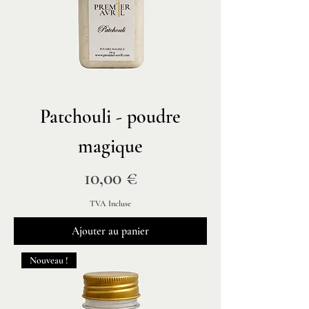
Patchouli - poudre
magique
Prix
10,00 €
TVA Incluse
Ajouter au panier
Nouveau !