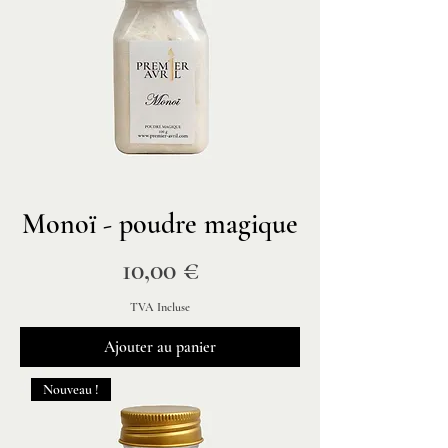
Monoï - poudre magique
Prix
10,00 €
TVA Incluse
Ajouter au panier
Nouveau !