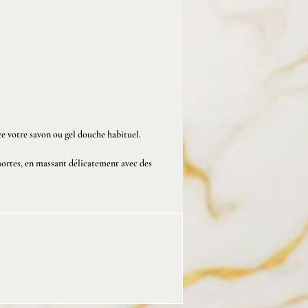
propre et parfumée et peuvent
usqu'à 3 semaines d'utilisation
enne.
tion artisanale à partir
dients de haute qualité,
es avec une face lavante et
ace votre savon ou gel douche habituel.
face exfoliante.
 mortes, en massant délicatement avec des
nges peuvent avoir une
ce légèrement différente selon
eur de l'éponge.
environ 70 lavages.