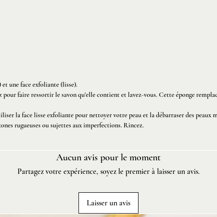
douce, 
durer j
quotidi
Fabrica
d'ingré
et une face exfoliante (lisse).
d'épong
ez pour faire ressortir le savon qu'elle contient et lavez-vous. Cette éponge rempl
l'autre 
tiliser la face lisse exfoliante pour nettoyer votre peau et la débarraser des peaux
zones rugueuses ou sujettes aux imperfections. Rincez.
Les épo
apparen
la coul
Aucun avis pour le moment
Partagez votre expérience, soyez le premier à laisser un avis.
150 g / 
Laisser un avis