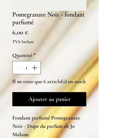
Pomegranate Noir - fondant
parfumé
Prix
6,00 €
TVA Incluse
Quantité
*
Il ne reste que 6 article(s) en stock
Ajouter au panier
Fondant parfumé Pomegranate
Noir - Dupe du parfum de Jo
Malone.