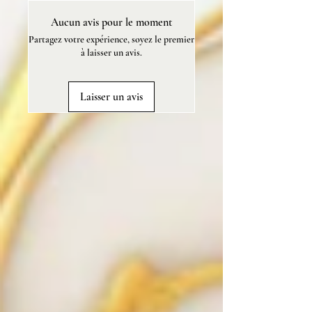
coton, jasminn musc, fève tonka.
Aucun avis pour le moment
120 g.
Partagez votre expérience, soyez le premier
Carbonate monosodique, parfum
à laisser un avis.
de Grasse.
NE TÂCHE PAS.
Laisser un avis
Un guide complet d'utilisation
vous sera offert pour vous faire
découvrir la magie de cette
poudre parfumée.