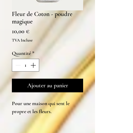
Fleur de Coton - poudre
magique
Prix
10,00 €
TVA Incluse
Quantité
*
Ajouter au panier
Pour une maison qui sent le
propre et les fleurs.
Notes: rose, ylang-ylang, fleur de