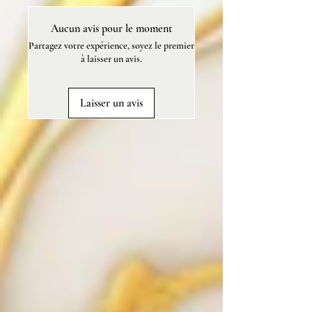
mica, parfum sans CMR ni
Aucun avis pour le moment
phtalates, vegan et sans cruauté
Partagez votre expérience, soyez le premier
animale.
à laisser un avis.
Poids: 80 g.
Laisser un avis