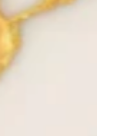
Prunus Persica Kernel Oil,
Butyrospermum Parkii Butter,
Parfum, CI 19140, Limonene.