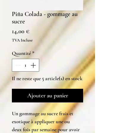
Piña Colada - gommage au
sucre
Prix
14,00 €
TVA Incluse
Quantité
*
Il ne reste que 5 article(s) en stock
Ajouter au panier
Un gommage au sucre frais et
exotique à appliquer une ou
deux fois par semaine pour avoir