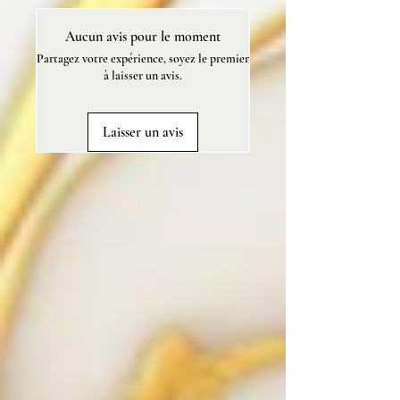
mica, parfum sans CMR ni
Aucun avis pour le moment
phtalates, vegan et sans cruauté
Partagez votre expérience, soyez le premier
animale.
à laisser un avis.
Poids: 80 g.
Laisser un avis