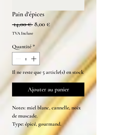
Pain d'épices
Prix
Prix
 14,00 € 
8,00 €
original
promotionnel
TVA Incluse
Quantité
*
Il ne reste que 5 article(s) en stock
Ajouter au panier
Notes: miel blanc, cannelle, noix
de muscade.
Type: épicé, gourmand.
Composition: cire végétale,