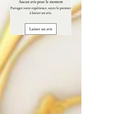
Aucun avis pour le moment
phtalates, vegan et sans cruauté
Partagez votre expérience, soyez le premier
animale.
à laisser un avis.
Poids: 80 g.
Laisser un avis