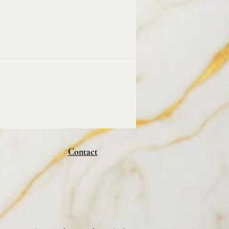
5 g.
e brûlage: 25h.
Contact